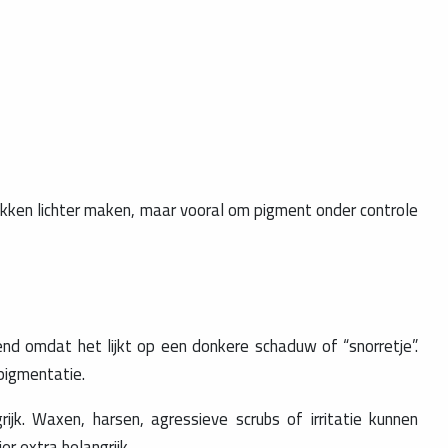
kken lichter maken, maar vooral om pigment onder controle
d omdat het lijkt op een donkere schaduw of “snorretje”.
pigmentatie.
ijk. Waxen, harsen, agressieve scrubs of irritatie kunnen
r extra belangrijk.