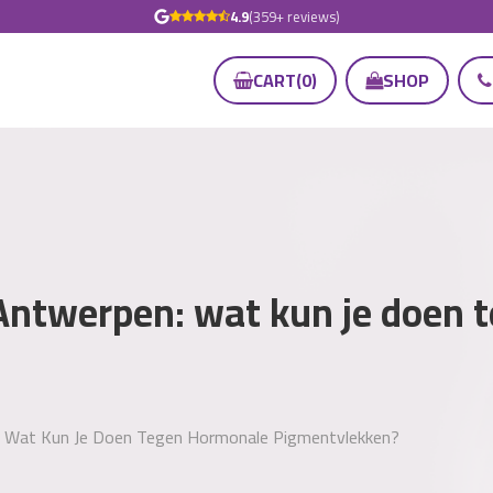
4.9
(359+ reviews)
CART
(
0
)
SHOP
Antwerpen: wat kun je doen 
: Wat Kun Je Doen Tegen Hormonale Pigmentvlekken?