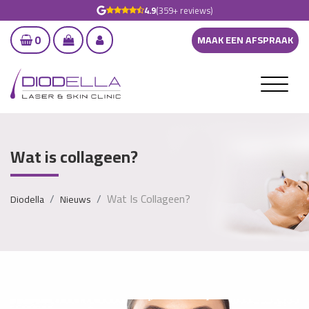
4.9
(359+ reviews)
0
MAAK EEN AFSPRAAK
Wat is collageen?
Wat Is Collageen?
Diodella
Nieuws