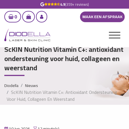
4.9
(359+ reviews)
0
MAAK EEN AFSPRAAK
ScKIN Nutrition Vitamin C+: antioxidant
ondersteuning voor huid, collageen en
weerstand
Diodella
Nieuws
ScKIN Nutrition Vitamin C+: Antioxidant Ondersteuning
Voor Huid, Collageen En Weerstand
10 Jun 2026
12 minute(s)