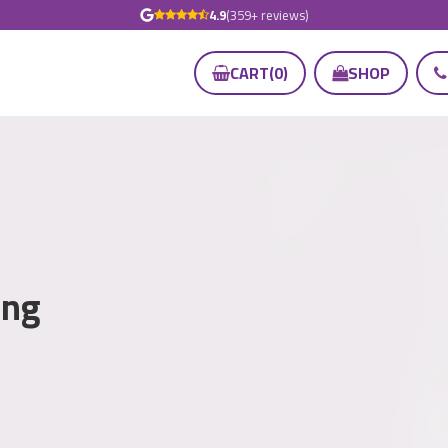
4.9
(359+ reviews)
CART
(
0
)
SHOP
ing