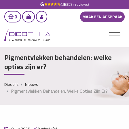
4.9
(359+ reviews)
0
MAAK EEN AFSPRAAK
Pigmentvlekken behandelen: welke
opties zijn er?
Diodella
Nieuws
Pigmentvlekken Behandelen: Welke Opties Zijn Er?
10 Jun 2026
9 minute(s)