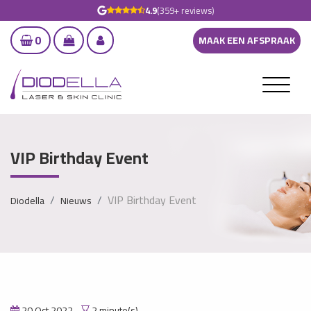
4.9
(359+ reviews)
0
MAAK EEN AFSPRAAK
VIP Birthday Event
VIP Birthday Event
Diodella
Nieuws
20 Oct 2022
2 minute(s)