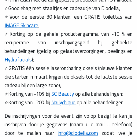
⭐Goodiebag met staaltjes en cadeautje van Diodella;
⭐Voor de eerste 30 klanten, een GRATIS toilettas van
IMAGE Skincare
;
⭐Korting op de gehele productengamma van -10 % en
recuperatie van inschrijvingsgeld bij geboekte
behandelingen (geldig op gelaatsverzorgingen, peelings en
Hydrafacials
);
⭐GRATIS één sessie laserontharing oksels (nieuwe klanten
die starten in maart krijgen de oksels tot de laatste sessie
cadeau bij een large zone);
⭐Korting van -10% bij
SC Beauty
op alle behandelingen;
⭐Korting van -20% bij
Nailychique
op alle behandelingen.
De inschrijvingen voor de event zijn volop bezig! Je kan je
inschrijven door je gegevens (naam + e-mail + telefoon)
door te mailen naar
info@diodella.com
zodat we je