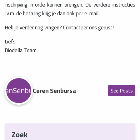
inschrijving in orde kunnen brengen. De verdere instructies
i.v.m. de betaling krijg je dan ook per e-mail.
Heb je verder nog vragen? Contacteer ons gerust!
Liefs
Diodella Team
erenSenbursa
Ceren Senbursa
See Posts
Zoek