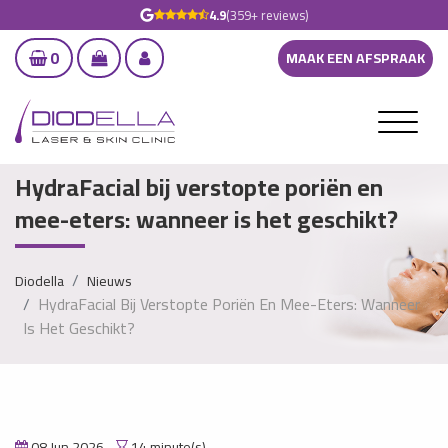
4.9
(359+ reviews)
0
MAAK EEN AFSPRAAK
HydraFacial bij verstopte poriën en
mee-eters: wanneer is het geschikt?
Diodella
Nieuws
HydraFacial Bij Verstopte Poriën En Mee-Eters: Wanneer
Is Het Geschikt?
08 Jun 2026
14 minute(s)