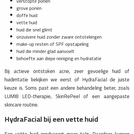
verstopte poriën
grove poriën
doffe huid
vette huid
huid die snel glimt
onzuivere huid zonder zware ontstekingen
make-up resten of SPF opstapeling
huid die minder glad aanvoelt
behoefte aan diepe reiniging en hydratatie
Bij actieve ontstoken acne, zeer gevoelige huid of
huidirritatie bekijken we eerst of HydraFacial de juiste
keuze is. Soms past een andere behandeling beter, zoals
LUMI8 LED-therapie, SkinRePeel of een aangepaste
skincare routine.
HydraFacial bij een vette huid
Een vette huid produceert meer talg. Daardoor kunnen