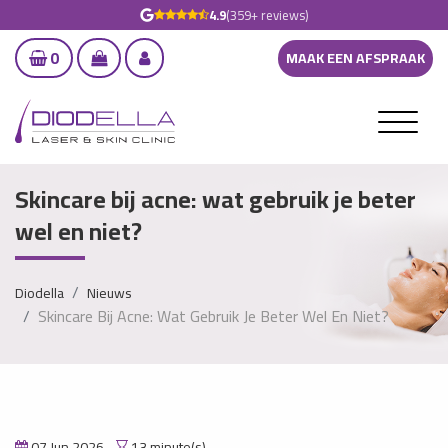
4.9
(359+ reviews)
0
MAAK EEN AFSPRAAK
Skincare bij acne: wat gebruik je beter
wel en niet?
Diodella
Nieuws
Skincare Bij Acne: Wat Gebruik Je Beter Wel En Niet?
07 Jun 2026
13 minute(s)