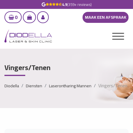
4.9
(359+ reviews)
0
MAAK EEN AFSPRAAK
Vingers/Tenen
Vingers/Tenen
Diodella
Diensten
Laserontharing Mannen