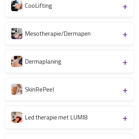
CooLifting
Mesotherapie/Dermapen
Dermaplaning
SkinRePeel
Led therapie met LUMI8