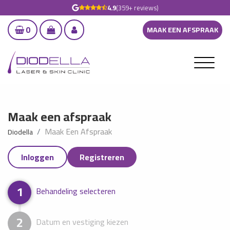
4.9
(359+ reviews)
0
MAAK EEN AFSPRAAK
Maak een afspraak
Maak Een Afspraak
Diodella
Inloggen
Registreren
1
Behandeling selecteren
2
Datum en vestiging kiezen