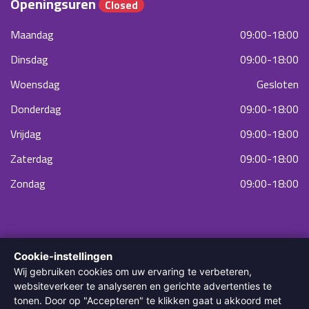
Openingsuren
Closed
Maandag
09:00-18:00
Dinsdag
09:00-18:00
Woensdag
Gesloten
Donderdag
09:00-18:00
Vrijdag
09:00-18:00
Zaterdag
09:00-18:00
Zondag
09:00-18:00
Cookie-instellingen
Wij gebruiken cookies om uw ervaring te verbeteren,
websiteverkeer te analyseren en gerichte advertenties te
tonen. Door op "Accepteren" te klikken gaat u akkoord met
© 2022 Diodella Laser & Skin Clinic. Alle rechten voorbehouden.