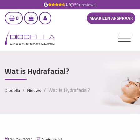
4.9
(359+ reviews)
0
MAAK EEN AFSPRAAK
Wat is Hydrafacial?
Wat Is Hydrafacial?
Diodella
Nieuws
24 Oct 2024
2 minute(s)