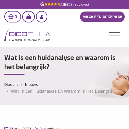
4.9
(359+ reviews)
0
MAAK EEN AFSPRAAK
Wat is een huidanalyse en waarom is
het belangrijk?
Diodella
Nieuws
Wat Is Een Huidanalyse En Waarom Is Het Belangrijk?
31 May 2026
9 minute(s)