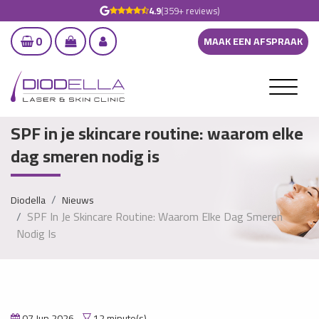
4.9
(359+ reviews)
0
MAAK EEN AFSPRAAK
SPF in je skincare routine: waarom elke
dag smeren nodig is
Diodella
Nieuws
SPF In Je Skincare Routine: Waarom Elke Dag Smeren
Nodig Is
07 Jun 2026
12 minute(s)