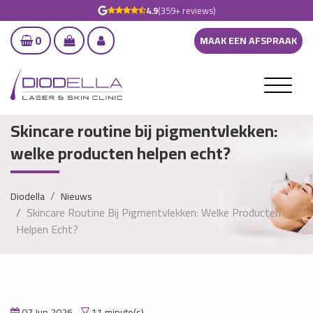
4.9
(359+ reviews)
0
MAAK EEN AFSPRAAK
Skincare routine bij pigmentvlekken:
welke producten helpen echt?
Diodella
Nieuws
Skincare Routine Bij Pigmentvlekken: Welke Producten
Helpen Echt?
07 Jun 2026
11 minute(s)