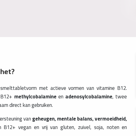
 het?
 smelttabletvorm met actieve vormen van vitamine B12.
in B12+
methylcobalamine
en
adenosylcobalamine
, twee
aam direct kan gebruiken.
dersteuning van
geheugen, mentale balans, vermoeidheid,
n B12+ vegan en vrij van gluten, zuivel, soja, noten en