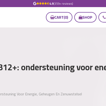
4.9
(359+ reviews)
CART
(
0
)
SHOP
 B12+: ondersteuning voor en
ersteuning Voor Energie, Geheugen En Zenuwstelsel