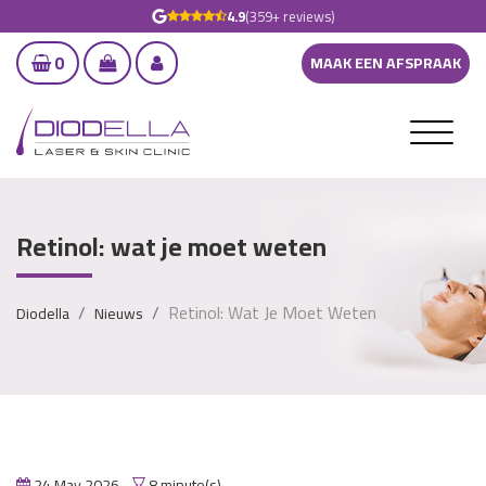
4.9
(359+ reviews)
0
MAAK EEN AFSPRAAK
Retinol: wat je moet weten
Retinol: Wat Je Moet Weten
Diodella
Nieuws
24 May 2026
8 minute(s)