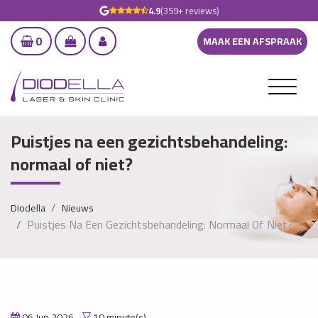
4.9
(359+ reviews)
0
MAAK EEN AFSPRAAK
Puistjes na een gezichtsbehandeling:
normaal of niet?
Diodella
Nieuws
Puistjes Na Een Gezichtsbehandeling: Normaal Of Niet?
06 Jun 2026
10 minute(s)