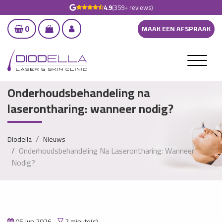
4.9
(359+ reviews)
0
MAAK EEN AFSPRAAK
Onderhoudsbehandeling na
laserontharing: wanneer nodig?
Diodella
Nieuws
Onderhoudsbehandeling Na Laserontharing: Wanneer
Nodig?
05 Jun 2026
7 minute(s)