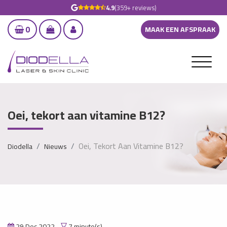
4.9
(359+ reviews)
0
MAAK EEN AFSPRAAK
Oei, tekort aan vitamine B12?
Oei, Tekort Aan Vitamine B12?
Diodella
Nieuws
29 Dec 2022
7 minute(s)