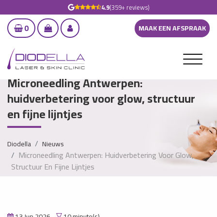
4.9
(359+ reviews)
0
MAAK EEN AFSPRAAK
Microneedling Antwerpen:
huidverbetering voor glow, structuur
en fijne lijntjes
Diodella
Nieuws
Microneedling Antwerpen: Huidverbetering Voor Glow,
Structuur En Fijne Lijntjes
13 Jun 2026
10 minute(s)