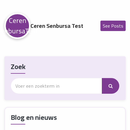
Ceren
Ceren Senbursa Test
See Posts
SenbursaTest
Zoek
Blog en nieuws