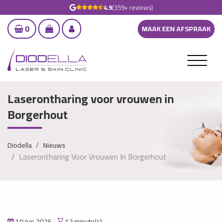
4.9
(359+ reviews)
0
MAAK EEN AFSPRAAK
Laserontharing voor vrouwen in
Borgerhout
Diodella
Nieuws
Laserontharing Voor Vrouwen In Borgerhout
10 Jun 2026
12 minute(s)