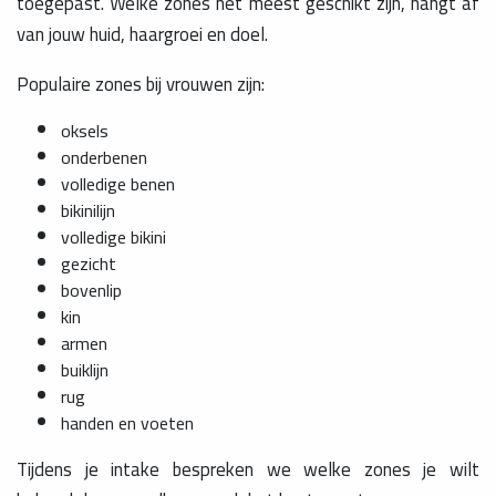
toegepast. Welke zones het meest geschikt zijn, hangt af
van jouw huid, haargroei en doel.
Populaire zones bij vrouwen zijn:
oksels
onderbenen
volledige benen
bikinilijn
volledige bikini
gezicht
bovenlip
kin
armen
buiklijn
rug
handen en voeten
Tijdens je intake bespreken we welke zones je wilt