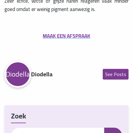
Zeer lichte, witte of grijze haren reageren vaak minder
goed omdat er weinig pigment aanwezig is.
MAAK EEN AFSPRAAK
Diodella
Diodella
See Posts
Zoek