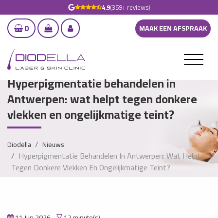
4.9
(359+ reviews)
0
MAAK EEN AFSPRAAK
Hyperpigmentatie behandelen in
Antwerpen: wat helpt tegen donkere
vlekken en ongelijkmatige teint?
Diodella
Nieuws
Hyperpigmentatie Behandelen In Antwerpen: Wat Helpt
Tegen Donkere Vlekken En Ongelijkmatige Teint?
11 Jun 2026
12 minute(s)