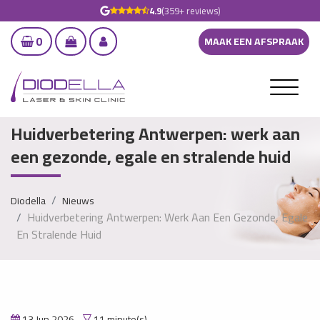
4.9
(359+ reviews)
0
MAAK EEN AFSPRAAK
Huidverbetering Antwerpen: werk aan
een gezonde, egale en stralende huid
Diodella
Nieuws
Huidverbetering Antwerpen: Werk Aan Een Gezonde, Egale
En Stralende Huid
13 Jun 2026
11 minute(s)