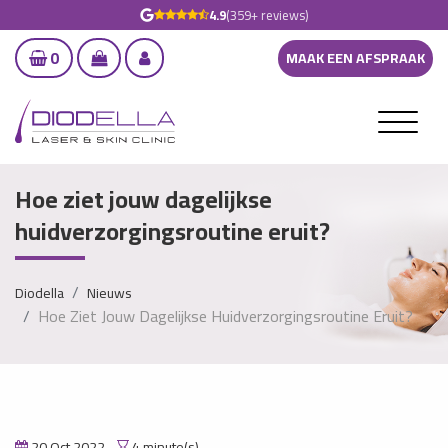
4.9
(359+ reviews)
0
MAAK EEN AFSPRAAK
Hoe ziet jouw dagelijkse
huidverzorgingsroutine eruit?
Diodella
Nieuws
Hoe Ziet Jouw Dagelijkse Huidverzorgingsroutine Eruit?
20 Oct 2022
4 minute(s)