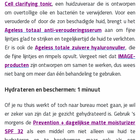
Cell clarifying tonic
, een huidzuiveraar die is ontworpen
om overtollige olie en bacteriën te verwijderen. Voor een
verouderde of door de zon beschadigde huid, brengt u het
Ageless totaal anti-verouderingsserum
aan om fijne
lijntjes glad te strijken en tegelijkertijd de huid te verlichten.
Er is ook de
Ageless totale zuivere hyaluronvuller
, die
de fijne lijntjes en rimpels opvult. Vergeet niet dat
IMAGE-
producten
zijn ontworpen om samen te werken, dus wees
niet bang om meer dan één behandeling te gebruiken.
Hydrateren en beschermen: 1 minuut
Of je nu thuis werkt of toch naar bureau moet gaan, je wil
er zeker van zijn dat je gezicht gehydrateerd is. Gebruik 's
morgens de
Prevention + dagelijkse matte moisturizer
SPF 32
als een middel om niet alleen uw huid te
hydrateren en te beschermen, maar ook als een