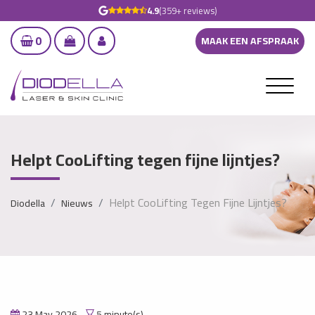
4.9
(359+ reviews)
0
MAAK EEN AFSPRAAK
Helpt CooLifting tegen fijne lijntjes?
Helpt CooLifting Tegen Fijne Lijntjes?
Diodella
Nieuws
23 May 2026
5 minute(s)