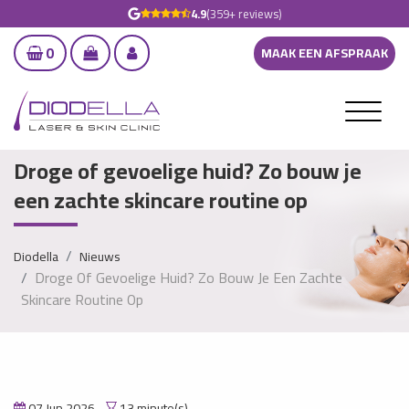
4.9
(359+ reviews)
0
MAAK EEN AFSPRAAK
Droge of gevoelige huid? Zo bouw je
een zachte skincare routine op
Diodella
Nieuws
Droge Of Gevoelige Huid? Zo Bouw Je Een Zachte
Skincare Routine Op
07 Jun 2026
13 minute(s)