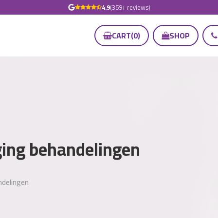
4.9
(359+ reviews)
CART
(
0
)
SHOP
ging behandelingen
ndelingen