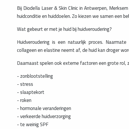
Bij Diodella Laser & Skin Clinic in Antwerpen, Merkse
huidconditie en huiddoelen. Zo kiezen we samen een beha
Wat gebeurt er met je huid bij huidveroudering?
Huidveroudering is een natuurlijk proces. Naarma
collageen en elastine neemt af, de huid kan droger word
Daarnaast spelen ook externe factoren een grote rol, z
- zonblootstelling
- stress
- slaaptekort
- roken
- hormonale veranderingen
- verkeerde huidverzorging
- te weinig SPF