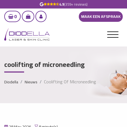
4.9
(359+ reviews)
0
MAAK EEN AFSPRAAK
coolifting of microneedling
Coolifting Of Microneedling
Diodella
Nieuws
28 May 2026
8 minute(s)