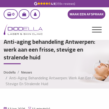
4.9
(359+ reviews)
0
MAAK EEN AFSPRAAK
Anti-aging behandeling Antwerpen:
werk aan een frisse, stevige en
stralende huid
Diodella
Nieuws
Anti-Aging Behandeling Antwerpen: Werk Aan Een Frisse,
Stevige En Stralende Huid
13 Jun 2026
11 minute(s)