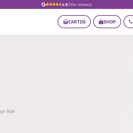
4.9
(359+ reviews)
CART
(
0
)
SHOP
ige Buik