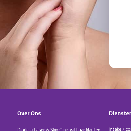
Over Ons
Dienste
Intake / co
Diodella Laser & Skin Clinic wil haar klanten