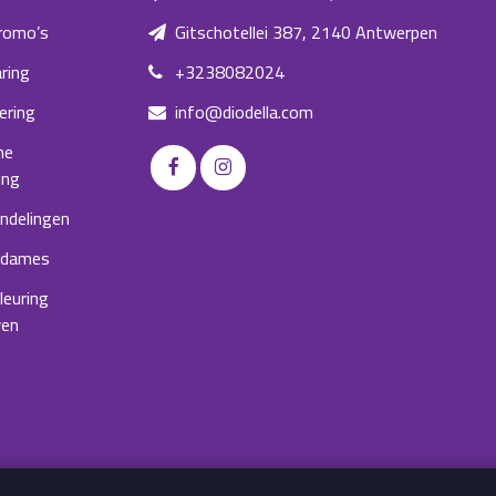
romo’s
Gitschotellei 387, 2140 Antwerpen
ring
+3238082024
ering
info@diodella.com
he
ing
ndelingen
 dames
kleuring
wen