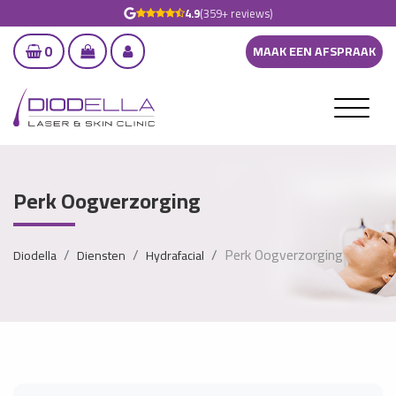
4.9
(359+ reviews)
0
MAAK EEN AFSPRAAK
Perk Oogverzorging
Perk Oogverzorging
Diodella
Diensten
Hydrafacial