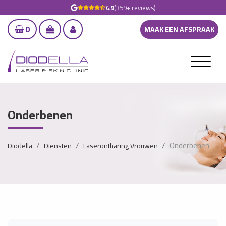
4.9
(359+ reviews)
0
MAAK EEN AFSPRAAK
Onderbenen
Onderbenen
Diodella
Diensten
Laserontharing Vrouwen