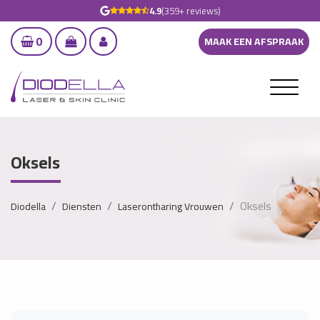
4.9
(359+ reviews)
0
MAAK EEN AFSPRAAK
Oksels
Oksels
Diodella
Diensten
Laserontharing Vrouwen