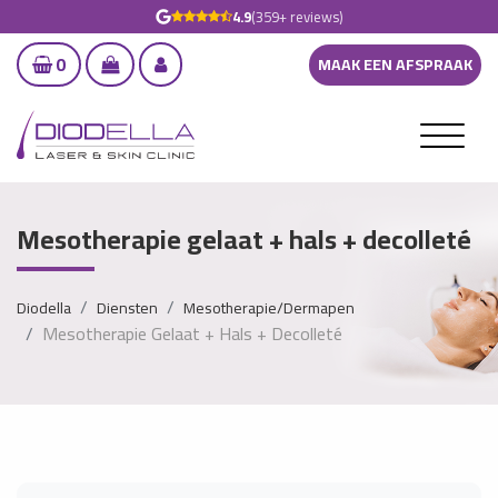
4.9
(359+ reviews)
0
MAAK EEN AFSPRAAK
Mesotherapie gelaat + hals + decolleté
Diodella
Diensten
Mesotherapie/Dermapen
Mesotherapie Gelaat + Hals + Decolleté