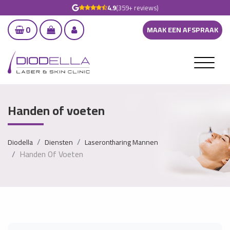
4.9
(359+ reviews)
0
MAAK EEN AFSPRAAK
Handen of voeten
Diodella
Diensten
Laserontharing Mannen
Handen Of Voeten