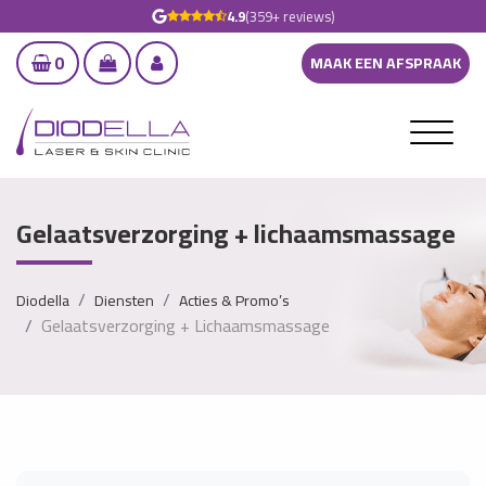
4.9
(359+ reviews)
0
MAAK EEN AFSPRAAK
Gelaatsverzorging + lichaamsmassage
Diodella
Diensten
Acties & Promo’s
Gelaatsverzorging + Lichaamsmassage