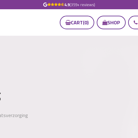
4.9
(359+ reviews)
CART
(
0
)
SHOP
g
atsverzorging