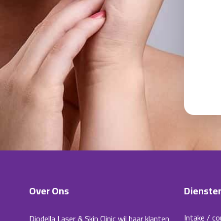
Over Ons
Dienste
Intake / co
Diodella Laser & Skin Clinic wil haar klanten