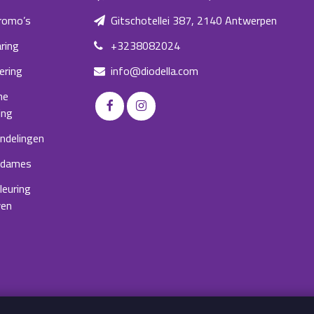
romo’s
Gitschotellei 387, 2140 Antwerpen
ring
+3238082024
ering
info@diodella.com
he
ing
ndelingen
 dames
kleuring
wen