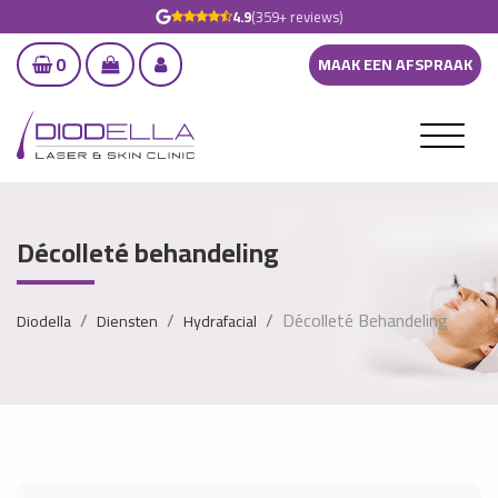
4.9
(359+ reviews)
0
MAAK EEN AFSPRAAK
Décolleté behandeling
Décolleté Behandeling
Diodella
Diensten
Hydrafacial