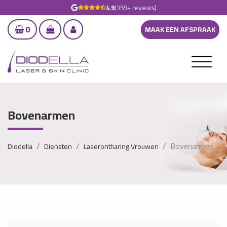
4.9
(359+ reviews)
0
MAAK EEN AFSPRAAK
Bovenarmen
Bovenarmen
Diodella
Diensten
Laserontharing Vrouwen