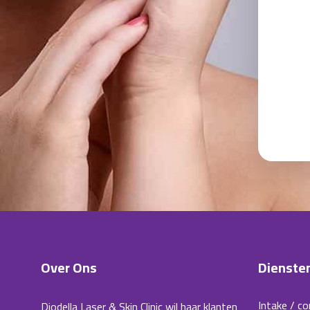
Over Ons
Dienste
Intake / co
Diodella Laser & Skin Clinic wil haar klanten