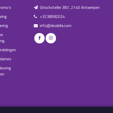
romo’s
Gitschotellei 387, 2140 Antwerpen
ring
+3238082024
ering
info@diodella.com
he
ing
ndelingen
 dames
kleuring
wen