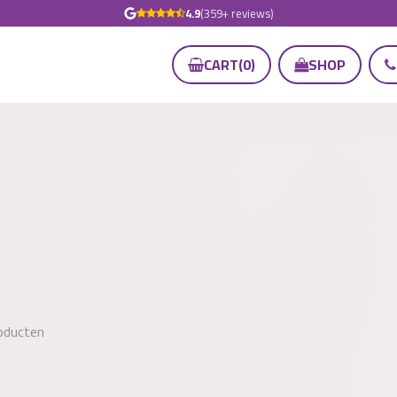
4.9
(359+ reviews)
CART
(
0
)
SHOP
oducten