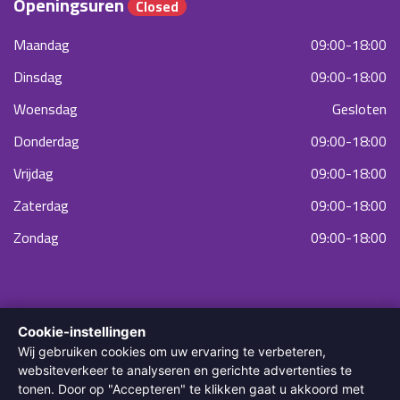
Openingsuren
Closed
Maandag
09:00-18:00
Dinsdag
09:00-18:00
Woensdag
Gesloten
Donderdag
09:00-18:00
Vrijdag
09:00-18:00
Zaterdag
09:00-18:00
Zondag
09:00-18:00
Cookie-instellingen
Wij gebruiken cookies om uw ervaring te verbeteren,
websiteverkeer te analyseren en gerichte advertenties te
tonen. Door op "Accepteren" te klikken gaat u akkoord met
© 2022 Diodella Laser & Skin Clinic. Alle rechten voorbehouden.