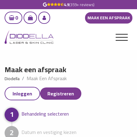
4.9
(359+ reviews)
0
MAAK EEN AFSPRAAK
Maak een afspraak
Maak Een Afspraak
Diodella
Inloggen
Registreren
1
Behandeling selecteren
2
Datum en vestiging kiezen