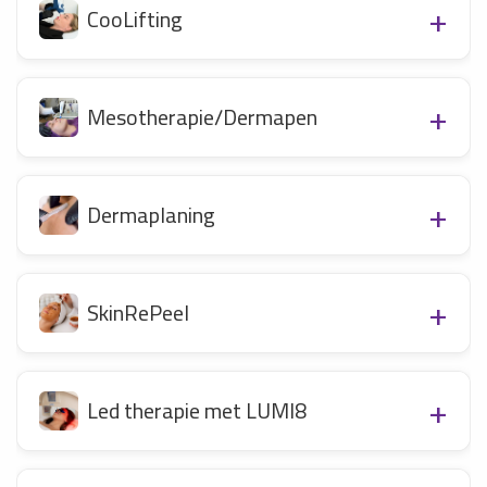
CooLifting
Mesotherapie/Dermapen
Dermaplaning
SkinRePeel
Led therapie met LUMI8