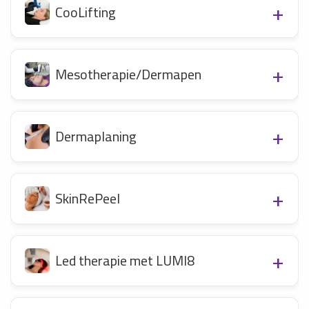
CooLifting
Mesotherapie/Dermapen
Dermaplaning
SkinRePeel
Led therapie met LUMI8