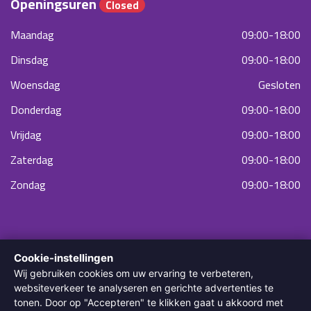
Openingsuren
Closed
Maandag
09:00-18:00
Dinsdag
09:00-18:00
Woensdag
Gesloten
Donderdag
09:00-18:00
Vrijdag
09:00-18:00
Zaterdag
09:00-18:00
Zondag
09:00-18:00
Cookie-instellingen
Wij gebruiken cookies om uw ervaring te verbeteren,
websiteverkeer te analyseren en gerichte advertenties te
tonen. Door op "Accepteren" te klikken gaat u akkoord met
© 2022 Diodella Laser & Skin Clinic. Alle rechten voorbehouden.