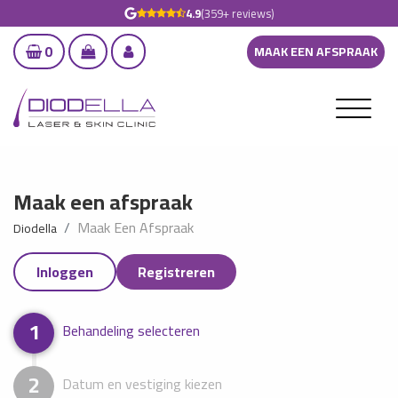
4.9
(359+ reviews)
0
MAAK EEN AFSPRAAK
Maak een afspraak
Maak Een Afspraak
Diodella
Inloggen
Registreren
1
Behandeling selecteren
2
Datum en vestiging kiezen